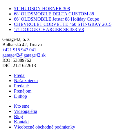
51′ HUDSON HORNER 308
68′ OLDSMOBILE DELTA CUSTOM 88
66′ OLDSMOBILE Jetstar 88 Holiday Coupe
CHEVROLET CORVETTE 460 STINGRAY 2015
’71 DODGE CHARGER SE 383 V8
Garage42, o. z.
Bulharská 42, Trnava
+421 915 947 041
garage42@garage42.sk
IČO:
53889762
DIČ:
2121622613
Predaj
Naša zbierka
Predané
Prenájom
E-shop
Kto sme
Videogaléria
Blog
Kontakt
Všeobecné obchodné podmienky