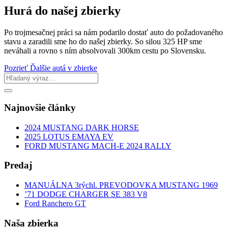
Hurá do našej zbierky
Po trojmesačnej práci sa nám podarilo dostať auto do požadovaného
stavu a zaradili sme ho do našej zbierky. So silou 325 HP sme
neváhali a rovno s ním absolvovali 300km cestu po Slovensku.
Pozrieť Ďalšie autá v zbierke
Hľadať:
Najnovšie články
2024 MUSTANG DARK HORSE
2025 LOTUS EMAYA EV
FORD MUSTANG MACH-E 2024 RALLY
Predaj
MANUÁLNA 3rýchl. PREVODOVKA MUSTANG 1969
’71 DODGE CHARGER SE 383 V8
Ford Ranchero GT
Naša zbierka