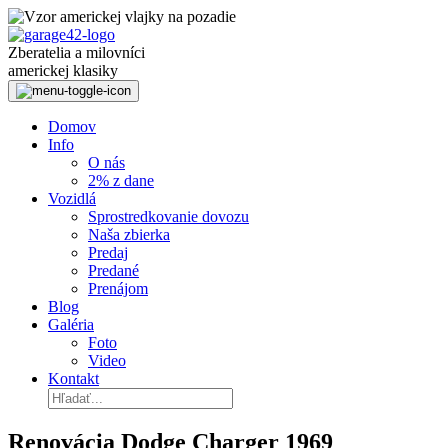
Preskočiť
k
obsahu
Zberatelia a milovníci
americkej klasiky
Domov
Info
O nás
2% z dane
Vozidlá
Sprostredkovanie dovozu
Naša zbierka
Predaj
Predané
Prenájom
Blog
Galéria
Foto
Video
Kontakt
Renovácia Dodge Charger 1969