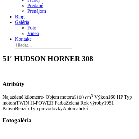
Predané
Prenájom
Blog
Galéria
Foto
Video
Kontakt
51′ HUDSON HORNER 308
Atribúty
3
Najazdené kilometre
-
Objem motora
5100 cm
Výkon
160 HP
Typ
motora
TWIN H-POWER
Farba
Zelená
Rok výroby
1951
Palivo
Benzín
Typ prevodovky
Automatická
Fotogaléria