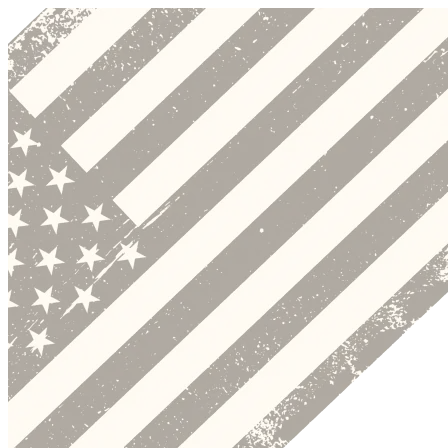
Preskočiť
k
obsahu