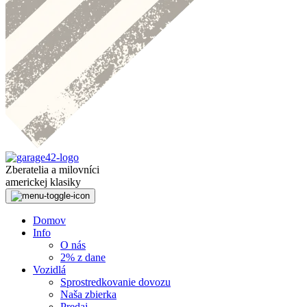
Zberatelia a milovníci
americkej klasiky
Domov
Info
O nás
2% z dane
Vozidlá
Sprostredkovanie dovozu
Naša zbierka
Predaj