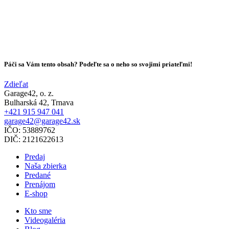
Páči sa Vám tento obsah? Podeľte sa o neho so svojimi priateľmi!
Zdieľat
Garage42, o. z.
Bulharská 42, Trnava
+421 915 947 041
garage42@garage42.sk
IČO:
53889762
DIČ:
2121622613
Predaj
Naša zbierka
Predané
Prenájom
E-shop
Kto sme
Videogaléria