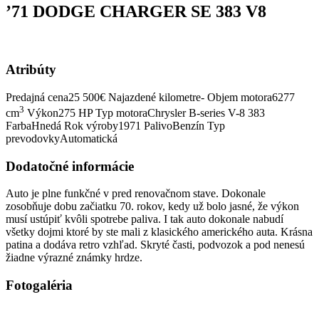
’71 DODGE CHARGER SE 383 V8
Atribúty
Predajná cena
25 500€
Najazdené kilometre
-
Objem motora
6277
3
cm
Výkon
275 HP
Typ motora
Chrysler B-series V-8 383
Farba
Hnedá
Rok výroby
1971
Palivo
Benzín
Typ
prevodovky
Automatická
Dodatočné informácie
Auto je plne funkčné v pred renovačnom stave. Dokonale
zosobňuje dobu začiatku 70. rokov, kedy už bolo jasné, že výkon
musí ustúpiť kvôli spotrebe paliva. I tak auto dokonale nabudí
všetky dojmi ktoré by ste mali z klasického amerického auta. Krásna
patina a dodáva retro vzhľad. Skryté časti, podvozok a pod nenesú
žiadne výrazné známky hrdze.
Fotogaléria