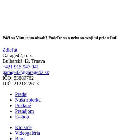
Páči sa Vám tento obsah? Podeľte sa o neho so svojimi priateľmi!
Zdieľat
Garage42, o. z.
Bulharská 42, Trnava
+421 915 947 041
garage42@garage42.sk
IČO:
53889762
DIČ:
2121622613
Predaj
Naša zbierka
Predané
Prenájom
E-shop
Kto sme
Videogaléria
Blog