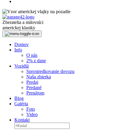
Preskočiť
k
obsahu
Zberatelia a milovníci
americkej klasiky
Domov
Info
O nás
2% z dane
Vozidlá
Sprostredkovanie dovozu
Naša zbierka
Predaj
Predané
Prenájom
Blog
Galéria
Foto
Video
Kontakt