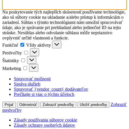
Na poskytovanie tých najlepších skúseností používame technológie,
ako sú súbory cookie na ukladanie a/alebo prístup k informáciám o
zariadení. Súhlas s týmito technológiami nám umožní spracovávať
údaje, ako je správanie pri prehliadaní alebo jedinečné ID na tejto
stránke. Nesúhlas alebo odvolanie súhlasu môže nepriaznivo
ovplyvniť určité vlastnosti a funkcie.
Funkčné
Funkčné
Vždy aktívny
Predvoľby
Predvoľby
Štatistiky
Štatistiky
Marketing
Marketing
Spravovať možnosti
Správa služieb
Spravovať {vendor_count} dodávateľov
Prečítajte si viac o týchto účeloch
Zobraziť
Prijať
Odmietnúť
Zobraziť predvoľby
Uložiť predvoľby
predvoľby
Zásady používania súborov cookie
Zásady ochrany osobných údajov