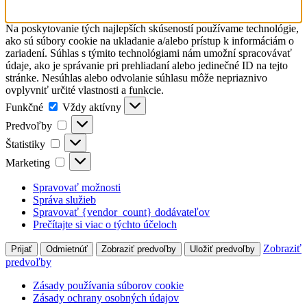
Na poskytovanie tých najlepších skúseností používame technológie,
ako sú súbory cookie na ukladanie a/alebo prístup k informáciám o
zariadení. Súhlas s týmito technológiami nám umožní spracovávať
údaje, ako je správanie pri prehliadaní alebo jedinečné ID na tejto
stránke. Nesúhlas alebo odvolanie súhlasu môže nepriaznivo
ovplyvniť určité vlastnosti a funkcie.
Funkčné
Funkčné
Vždy aktívny
Predvoľby
Predvoľby
Štatistiky
Štatistiky
Marketing
Marketing
Spravovať možnosti
Správa služieb
Spravovať {vendor_count} dodávateľov
Prečítajte si viac o týchto účeloch
Zobraziť
Prijať
Odmietnúť
Zobraziť predvoľby
Uložiť predvoľby
predvoľby
Zásady používania súborov cookie
Zásady ochrany osobných údajov