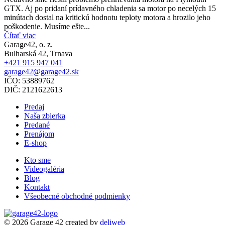
GTX. Aj po pridaní prídavného chladenia sa motor po necelých 15
minútach dostal na kritickú hodnotu teploty motora a hrozilo jeho
poškodenie. Musíme ešte...
Čítať viac
Garage42, o. z.
Bulharská 42, Trnava
+421 915 947 041
garage42@garage42.sk
IČO:
53889762
DIČ:
2121622613
Predaj
Naša zbierka
Predané
Prenájom
E-shop
Kto sme
Videogaléria
Blog
Kontakt
Všeobecné obchodné podmienky
© 2026 Garage 42
created by
deliweb