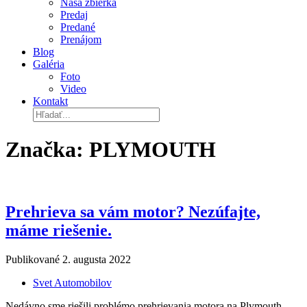
Naša zbierka
Predaj
Predané
Prenájom
Blog
Galéria
Foto
Video
Kontakt
Značka:
PLYMOUTH
Prehrieva sa vám motor? Nezúfajte,
máme riešenie.
Publikované
2. augusta 2022
Svet Automobilov
Nedávno sme riešili problémo prehrievania motora na Plymouth