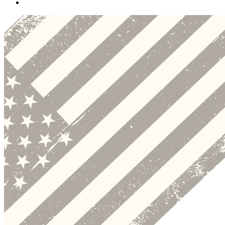
Preskočiť
k
obsahu