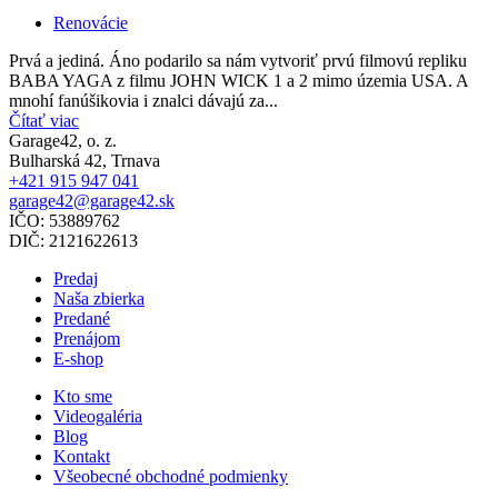
Renovácie
Prvá a jediná. Áno podarilo sa nám vytvoriť prvú filmovú repliku
BABA YAGA z filmu JOHN WICK 1 a 2 mimo územia USA. A
mnohí fanúšikovia i znalci dávajú za...
Čítať viac
Garage42, o. z.
Bulharská 42, Trnava
+421 915 947 041
garage42@garage42.sk
IČO:
53889762
DIČ:
2121622613
Predaj
Naša zbierka
Predané
Prenájom
E-shop
Kto sme
Videogaléria
Blog
Kontakt
Všeobecné obchodné podmienky