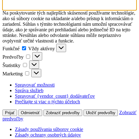
Na poskytovanie tých najlepších skúseností používame technológie,
ako sú súbory cookie na ukladanie a/alebo prístup k informáciám o
zariadení. Súhlas s týmito technológiami nám umožní spracovávať
údaje, ako je správanie pri prehliadaní alebo jedinečné ID na tejto
stránke. Nesúhlas alebo odvolanie súhlasu môže nepriaznivo
ovplyvniť určité vlastnosti a funkcie.
Funkčné
Funkčné
Vždy aktívny
Predvoľby
Predvoľby
Štatistiky
Štatistiky
Marketing
Marketing
Spravovať možnosti
Správa služieb
Spravovať {vendor_count} dodávateľov
Prečítajte si viac o týchto účeloch
Zobraziť
Prijať
Odmietnúť
Zobraziť predvoľby
Uložiť predvoľby
predvoľby
Zásady používania súborov cookie
Zásady ochrany osobných údajov