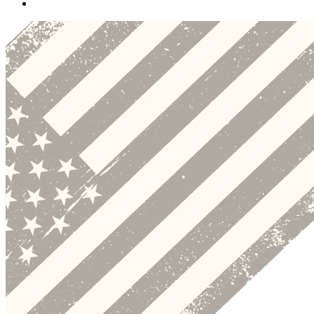
Preskočiť
k
obsahu