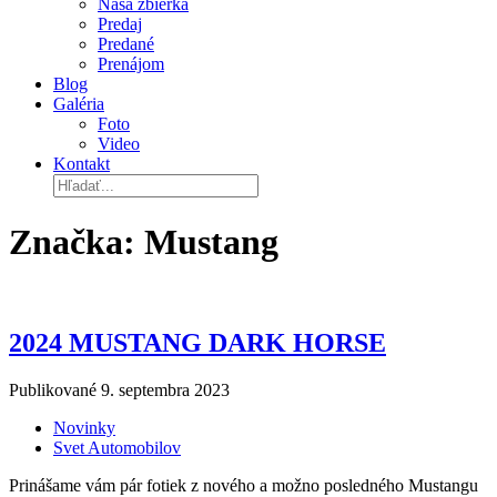
Naša zbierka
Predaj
Predané
Prenájom
Blog
Galéria
Foto
Video
Kontakt
Značka:
Mustang
2024 MUSTANG DARK HORSE
Publikované
9. septembra 2023
Novinky
Svet Automobilov
Prinášame vám pár fotiek z nového a možno posledného Mustangu