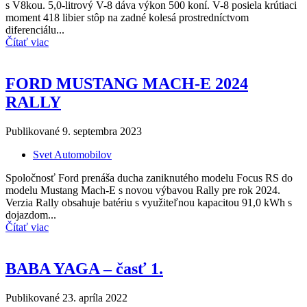
s V8kou. 5,0-litrový V-8 dáva výkon 500 koní. V-8 posiela krútiaci
moment 418 libier stôp na zadné kolesá prostredníctvom
diferenciálu...
Čítať viac
FORD MUSTANG MACH-E 2024
RALLY
Publikované
9. septembra 2023
Svet Automobilov
Spoločnosť Ford prenáša ducha zaniknutého modelu Focus RS do
modelu Mustang Mach-E s novou výbavou Rally pre rok 2024.
Verzia Rally obsahuje batériu s využiteľnou kapacitou 91,0 kWh s
dojazdom...
Čítať viac
BABA YAGA – časť 1.
Publikované
23. apríla 2022