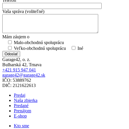
Telefón
Vaša správa (voliteľné)
Mám záujem o
Malo-obchodnú spoluprácu
Veľko-obchodnú spoluprácu
Iné
Odoslať
Garage42, o. z.
Bulharská 42, Trnava
+421 915 947 041
garage42@garage42.sk
IČO:
53889762
DIČ:
2121622613
Predaj
Naša zbierka
Predané
Prenájom
E-shop
Kto sme