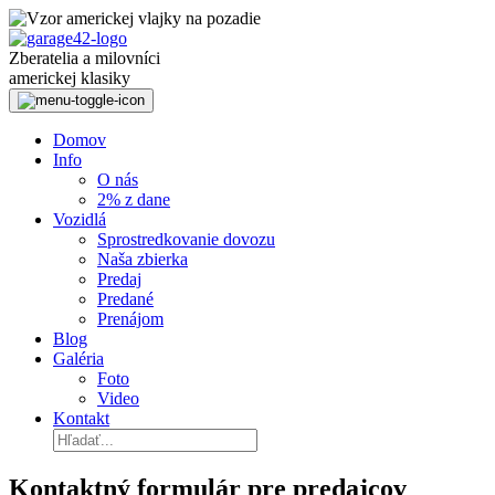
Preskočiť
k
obsahu
Zberatelia a milovníci
americkej klasiky
Domov
Info
O nás
2% z dane
Vozidlá
Sprostredkovanie dovozu
Naša zbierka
Predaj
Predané
Prenájom
Blog
Galéria
Foto
Video
Kontakt
Kontaktný formulár pre predajcov