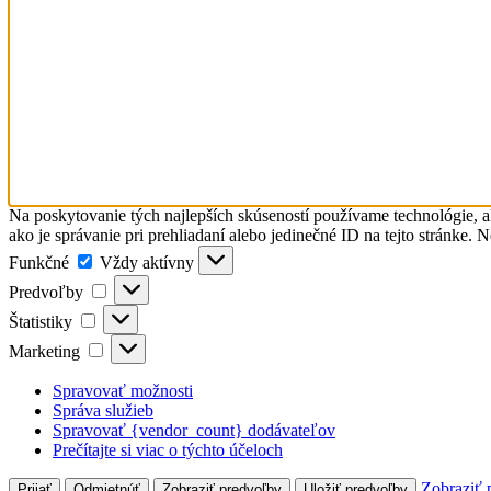
Na poskytovanie tých najlepších skúseností používame technológie, a
ako je správanie pri prehliadaní alebo jedinečné ID na tejto stránke. 
Funkčné
Funkčné
Vždy aktívny
Predvoľby
Predvoľby
Štatistiky
Štatistiky
Marketing
Marketing
Spravovať možnosti
Správa služieb
Spravovať {vendor_count} dodávateľov
Prečítajte si viac o týchto účeloch
Zobraziť 
Prijať
Odmietnúť
Zobraziť predvoľby
Uložiť predvoľby