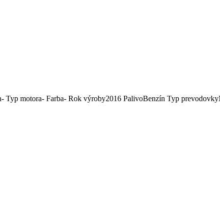
n
-
Typ motora
-
Farba
-
Rok výroby
2016
Palivo
Benzín
Typ prevodovky