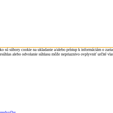
ko sú súbory cookie na ukladanie a/alebo prístup k informáciám o zari
Nesúhlas alebo odvolanie súhlasu môže nepriaznivo ovplyvniť určité vlas
predvoľby