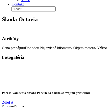
Kontakt
Škoda Octavia
Atribúty
Cena prenájmu
Dohodou
Najazdené kilometre
-
Objem motora
-
Výko
Fotogaléria
Páči sa Vám tento obsah? Podeľte sa o neho so svojimi priateľmi!
Zdieľat
Garage42, o. z.